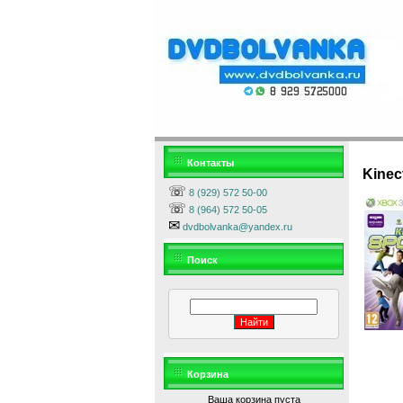
Контакты
Kinec
☏
8 (929) 572 50-00
☏
8 (964) 572 50-05
✉
dvdbolvanka@yandex.ru
Поиск
Корзина
Ваша корзина пуста