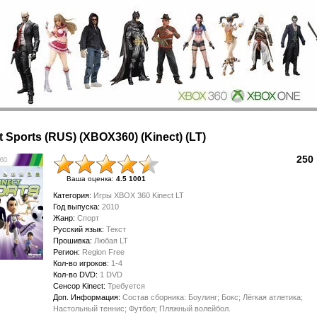
t Sports (RUS) (XBOX360) (Kinect) (LT)
250 
Ваша оценка
:
4.5 1001
Категория
:
Игры XBOX 360 Kinect LT
Год выпуска
:
2010
Жанр
:
Спорт
Русский язык
:
Текст
Прошивка
:
Любая LT
Регион
:
Region Free
Кол-во игроков
:
1-4
Кол-во DVD
:
1 DVD
Сенсор Kinect
:
Требуется
Доп. Информация
:
Состав сборника: Боулинг; Бокс; Лёгкая атлетика;
Настольный теннис; Футбол; Пляжный волейбол.