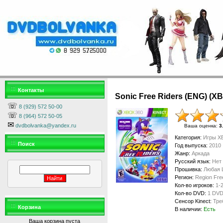
Контакты
Sonic Free Riders (ENG) (XB
☏
8 (929) 572 50-00
☏
8 (964) 572 50-05
✉
dvdbolvanka@yandex.ru
Ваша оценка
:
3
Категория
:
Игры XB
Поиск
Год выпуска
:
2010
Жанр
:
Аркада
Русский язык
:
Нет
Прошивка
:
Любая 
Регион
:
Region Fre
Кол-во игроков
:
1-
Кол-во DVD
:
1 DV
Сенсор Kinect
:
Тре
Корзина
В наличии
:
Есть
Ваша корзина пуста