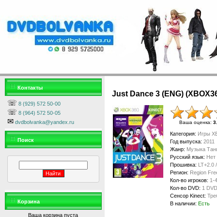
Контакты
Just Dance 3 (ENG) (XBOX360
☏
8 (929) 572 50-00
☏
8 (964) 572 50-05
✉
dvdbolvanka@yandex.ru
Ваша оценка
:
3
Категория
:
Игры XB
Поиск
Год выпуска
:
2011
Жанр
:
Музыка Тан
Русский язык
:
Нет
Прошивка
:
LT+2.0 
Регион
:
Region Fre
Кол-во игроков
:
1-
Кол-во DVD
:
1 DV
Сенсор Kinect
:
Тре
Корзина
В наличии
:
Есть
Ваша корзина пуста