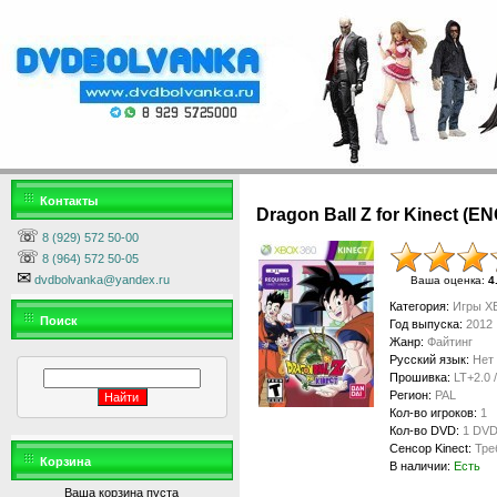
Контакты
Dragon Ball Z for Kinect (EN
☏
8 (929) 572 50-00
☏
8 (964) 572 50-05
✉
dvdbolvanka@yandex.ru
Ваша оценка
:
4
Категория
:
Игры XB
Поиск
Год выпуска
:
2012
Жанр
:
Файтинг
Русский язык
:
Нет
Прошивка
:
LT+2.0 
Регион
:
PAL
Кол-во игроков
:
1
Кол-во DVD
:
1 DV
Сенсор Kinect
:
Тре
Корзина
В наличии
:
Есть
Ваша корзина пуста