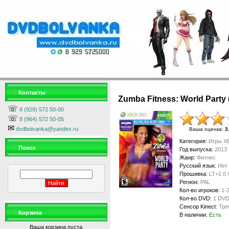
Контакты
Zumba Fitness: World Party 
☏
8 (929) 572 50-00
☏
8 (964) 572 50-05
✉
dvdbolvanka@yandex.ru
Ваша оценка
:
3
Категория
:
Игры XB
Поиск
Год выпуска
:
2013
Жанр
:
Фитнес
Русский язык
:
Нет
Прошивка
:
LT+2.0 
Регион
:
PAL
Кол-во игроков
:
1-
Кол-во DVD
:
1 DV
Сенсор Kinect
:
Тре
Корзина
В наличии
:
Есть
Ваша корзина пуста